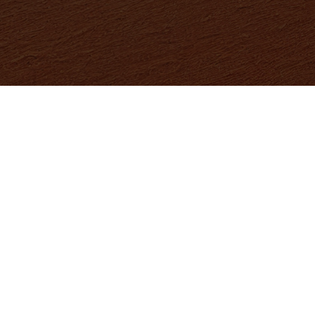
MAPA WEBU
Home
Podpora
Přehled produktů
Časté dotazy
Školy a studenti
Teamviewer
eshop
Formulář