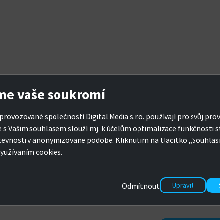
me vaše soukromí
provozované společností Digital Media s.r.o. používají pro svůj prov
é s Vašim souhlasem slouží mj. k účelům optimalizace funkčnosti s
těvnosti v anonymizované podobě. Kliknutím na tlačítko „Souhla
využívaním cookies.
Chyba 404 - str
Odmítnout
Upravit
Omlouváme se, ale požadovan