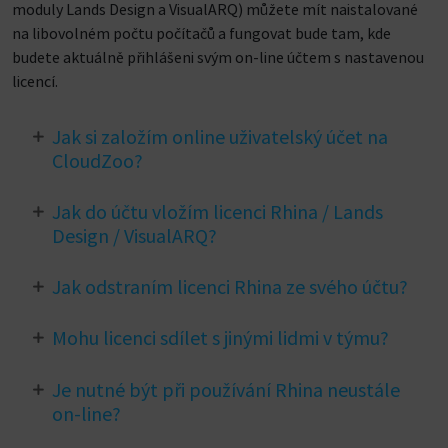
moduly Lands Design a VisualARQ) můžete mít naistalované
na libovolném počtu počítačů a fungovat bude tam, kde
budete aktuálně přihlášeni svým on-line účtem s nastavenou
licencí.
Jak si založím online uživatelský účet na
CloudZoo?
Váš on-line účet si můžete zdarma založit na
Jak do účtu vložím licenci Rhina / Lands
https://accounts.rhino3d.com/
Design / VisualARQ?
K dispozici jsou dvě varianty - využívat licenci jen jedinou
Jak odstraním licenci Rhina ze svého účtu?
osobou
(tzv. Osobní licence / Personal License)
nebo
bude/budou licence sdílena/ny s dalšími uživateli v týmu
Pokud chcete licenci ze svého účtu odstranit (třeba
Mohu licenci sdílet s jinými lidmi v týmu?
(tzv. Týmová licence / Team license)
. Toto nastavení
kvůli rozhodnutí přejít na jiný způsob licencování nebo
může být kdykoliv později změněno - licence přesunuta
chcete po přechodu na placenou verzi odstranit licenci
Ano, více popis v sekci
Týmové licence
v bodu výše.
Je nutné být při používání Rhina neustále
z osobní licence do týmové a naopak.
verze zkušební), stačí provést tyto kroky:
on-line?
přejít na stránky správy licencí