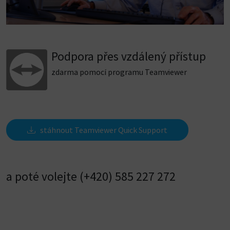
https://www.rhino3d.com/licenses
1. V sekci
Team licenses
klikněte na odkaz
Create New
Team
...
Podpora přes vzdálený přístup
zdarma pomocí programu Teamviewer
stáhnout Teamviewer Quick Support
a poté volejte (+420) 585 227 272
2. Zadejte název týmu a potvrďte modrým tlačítkem
Create New Team