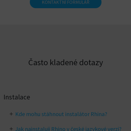
KONTAKTNÍ FORMULÁŘ
Často kladené dotazy
Instalace
Kde mohu stáhnout instalátor Rhina?
Instalátory nejnovější verze Rhina jsou k dispozici na
Jak nainstaluji Rhino v české jazykové verzi?