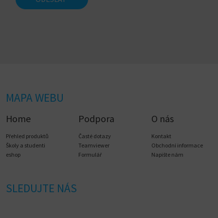
Každá pozvaná osoba musí pozvánku potvrdit /
přijmout - kliknutím na odkaz v emailu si zřídí vlastní
uživatelský účet (
pokud jej ještě nemá
). Tím se stává
členem nastaveného týmu a budou moct sdílet
týmovou licenci(e).
4. vložit licenci/ce - kliknout na tlačítko
Add license
MAPA WEBU
Home
Podpora
O nás
Přehled produktů
Časté dotazy
Kontakt
Školy a studenti
Teamviewer
Obchodní informace
eshop
Formulář
Napište nám
SLEDUJTE NÁS
a do okna
License key
vložit licenční číslo (
dle