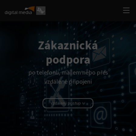
Zákaznická
podpora
po telefonu, mailem nebo přes
vzdálené připojení
Vzdálený přístup