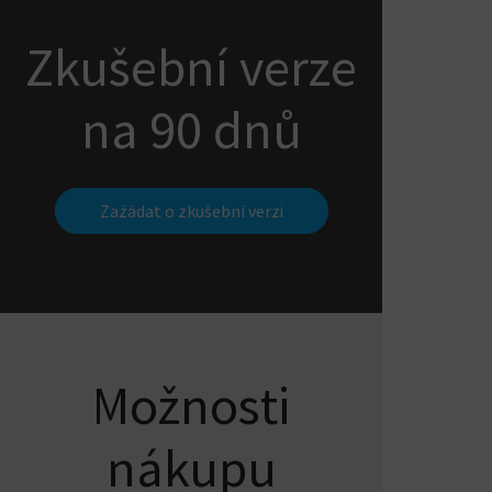
8 GB RAM
a více (
doporučeno
)
Grafická karta s podporou
OpenGL 4.5
Zkušební verze
(
doporučeno
)
Hardwarové nároky odpovídají použité
na 90 dnů
verzi
Rhina
pro Windows
Podrobněji na
visualarq.com
Poznámka: VisualARQ není k dispozici
Zažádat o zkušební verzi
pro macOS.
Možnosti
nákupu