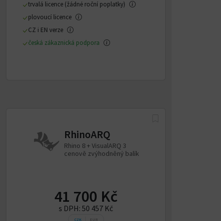
trvalá licence (žádné roční poplatky)
plovoucí licence
CZ i EN verze
česká zákaznická podpora
RhinoARQ
Rhino 8 + VisualARQ 3
cenově zvýhodněný balík
41 700 Kč
s DPH:
50 457 Kč
CZK
EUR