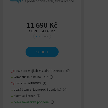
z předchozích verzí, trvalá licence
11 690 Kč
s DPH:
14 145 Kč
CZK
EUR
KOUPIT
pouze pro majitele VisualARQ 2 nebo 1
kompatibilní s Rhino 8 a 7
pouze pro WINDOWS
trvalá licence (žádné roční poplatky)
plovoucí licence
česká zákaznická podpora