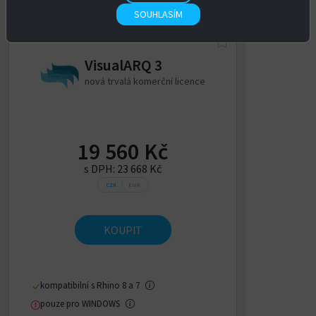
SOUHLASÍM
VisualARQ 3
nová trvalá komerční licence
19 560 Kč
s DPH:
23 668 Kč
CZK
EUR
KOUPIT
kompatibilní s Rhino 8 a 7
pouze pro WINDOWS