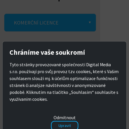
KOMERČNÍ LICENCE
Chráníme vaše soukromí
Autorizovaný partner McNeel
Jsme přímým partnerem výrobce s lokální
Tyto stránky provozované společností Digital Media
prodejní a technickou podporou.
s.r.o. používají pro svůj provoz tzv. cookies, které s Vašim
Trvalé licence bez poplatků
souhlasem slouží mj. k účelům optimalizace funkčnosti
Licence McNeel produktů jsou trvalé a
stránek či analýze návštěvnosti v anonymizované
časově neomezené. Neplatíte žádné roční
podobě. Kliknutím na tlačítko „Souhlasím“ souhlasíte s
poplatky.
využívaním cookies.
Česká zákaznická podpora
Na naši zákaznickou podporu se dovoláte
i telefonem, můžete mluvit česky a rádi
Odmítnout
vám poradíme s instalačními či licenčními
problémy.
Upravit