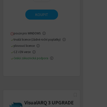
KOUPIT
pouze pro WINDOWS
trvalá licence (žádné roční poplatky)
plovoucí licence
CZ i EN verze
česká zákaznická podpora
VisualARQ 3 UPGRADE