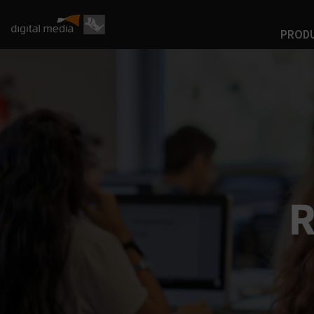
PROD
R