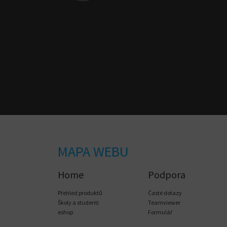
MAPA WEBU
Home
Podpora
Přehled produktů
Časté dotazy
Školy a studenti
Teamviewer
eshop
Formulář