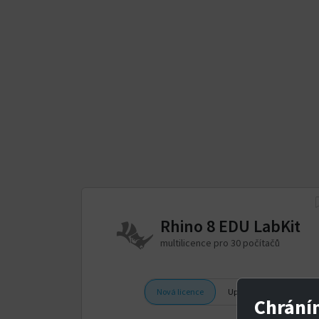
Rhino 8 EDU LabKit
multilicence pro 30 počítačů
Nová licence
Upgrade
Chrání