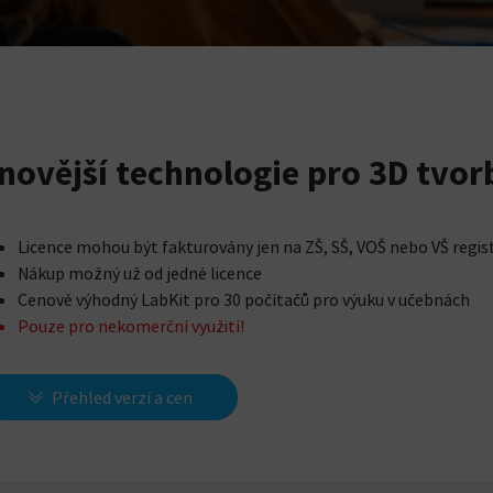
novější technologie pro 3D tvo
Licence mohou být fakturovány jen na
ZŠ, SŠ, VOŠ nebo VŠ regi
Nákup možný už od jedné licence
Cenově výhodný
LabKit pro 30 počítačů
pro výuku v učebnách
Pouze pro nekomerční využití!
Přehled verzí a cen