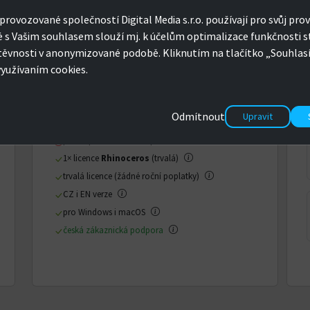
5 730 Kč
provozované společností Digital Media s.r.o. používají pro svůj prov
é s Vašim souhlasem slouží mj. k účelům optimalizace funkčnosti s
CZK
EUR
těvnosti v anonymizované podobě. Kliknutím na tlačítko „Souhla
využívaním cookies.
KOUPIT
Odmítnout
Upravit
pouze pro nekomerční použití
1× licence
Rhinoceros
(trvalá)
trvalá licence (žádné roční poplatky)
CZ i EN verze
pro Windows i macOS
česká zákaznická podpora