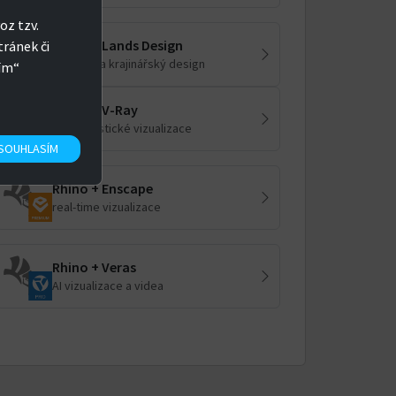
oz tzv.
Rhino + Lands Design
tránek či
zahradní a krajinářský design
sím“
Rhino + V-Ray
fotorealistické vizualizace
SOUHLASÍM
Rhino + Enscape
real-time vizualizace
Rhino + Veras
AI vizualizace a videa