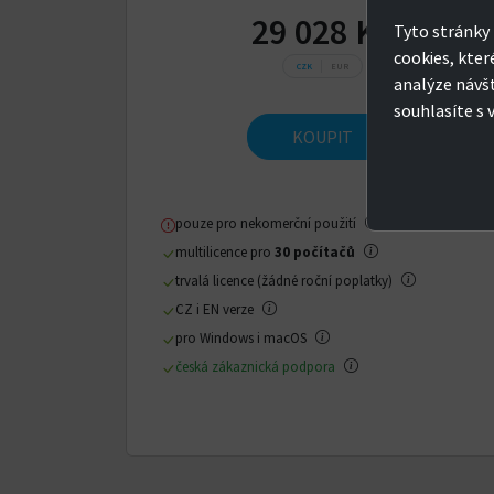
29 028 Kč
Tyto stránky 
cookies, kter
CZK
EUR
analýze návš
souhlasíte s 
KOUPIT
pouze pro nekomerční použití
multilicence pro
30 počítačů
trvalá licence (žádné roční poplatky)
CZ i EN verze
pro Windows i macOS
česká zákaznická podpora