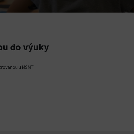
rbu do výuky
strovanou u MŠMT