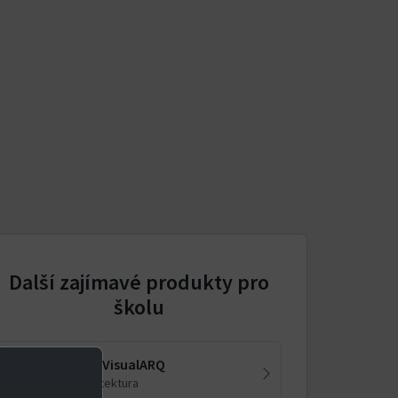
Další zajímavé produkty pro
školu
Rhino + VisualARQ
BIM architektura