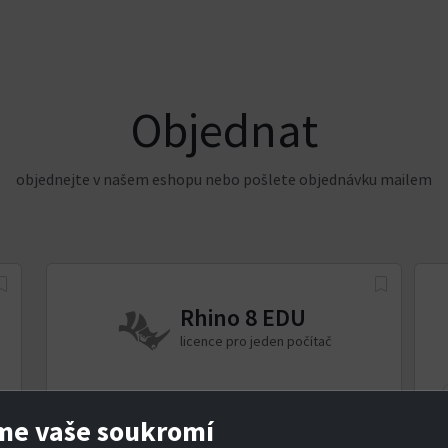
Objednat
objednejte v našem eshopu nebo pošlete objednávku mailem
Rhino 8 EDU
licence pro jeden počítač
Nová licence
Upgrade
me vaše soukromí